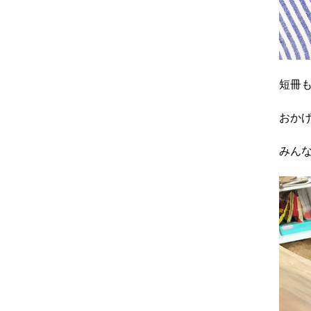
短冊
おか
みん