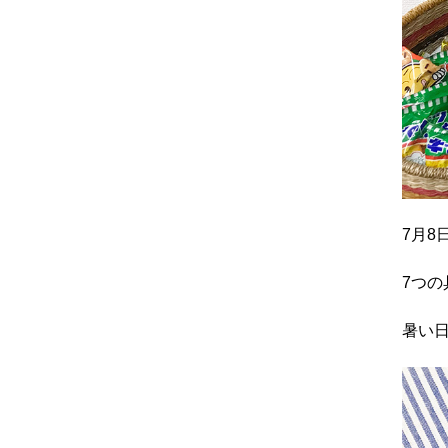
7月8
7つ
暑い