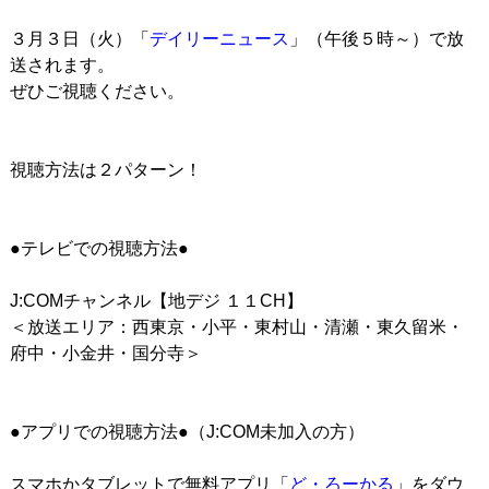
３月３日（火）「
デイリーニュース
」（午後５時～）で放
送されます。
ぜひご視聴ください。
視聴方法は２パターン！
●テレビでの視聴方法●
J:COMチャンネル【地デジ １１CH】
＜放送エリア：西東京・小平・東村山・清瀬・東久留米・
府中・小金井・国分寺＞
●アプリでの視聴方法●（J:COM未加入の方）
スマホかタブレットで無料アプリ「
ど・ろーかる
」をダウ